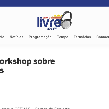
cio
Notícias
Programação
Tempo
Farmácias
Contac
orkshop sobre
s
a com o CERVAS – Centro de Ecologia,