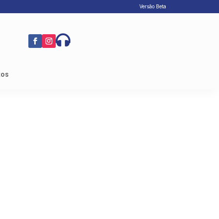
Versão Beta

tos