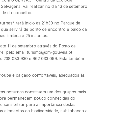
Selvagens, vai realizar no dia 13 de setembro
ade do concelho.
Noturnas”, terá início às 21h30 no Parque de
que servirá de ponto de encontro e palco da
as limitada a 25 inscritos.
até 11 de setembro através do Posto de
re, pelo email turismo@cm-gouveia.pt
cos 238 083 930 e 962 033 099. Está também
oupa e calçado confortáveis, adequados às
tas noturnas constituem um dos grupos mais
mbora permaneçam pouco conhecidas do
 sensibilizar para a importância destas
os elementos da biodiversidade, sublinhando a