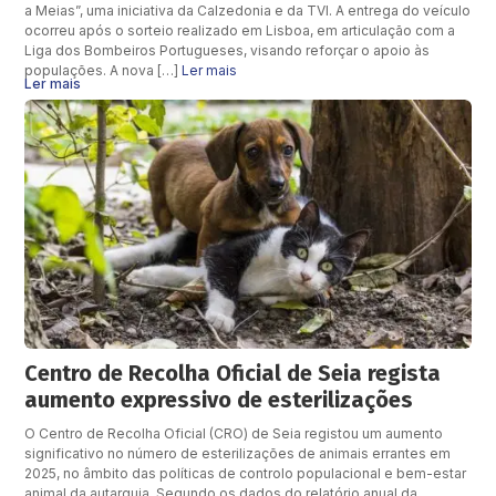
a Meias”, uma iniciativa da Calzedonia e da TVI. A entrega do veículo
ocorreu após o sorteio realizado em Lisboa, em articulação com a
Liga dos Bombeiros Portugueses, visando reforçar o apoio às
populações. A nova […]
Ler mais
Ler mais
Centro de Recolha Oficial de Seia regista
aumento expressivo de esterilizações
O Centro de Recolha Oficial (CRO) de Seia registou um aumento
significativo no número de esterilizações de animais errantes em
2025, no âmbito das políticas de controlo populacional e bem-estar
animal da autarquia. Segundo os dados do relatório anual da