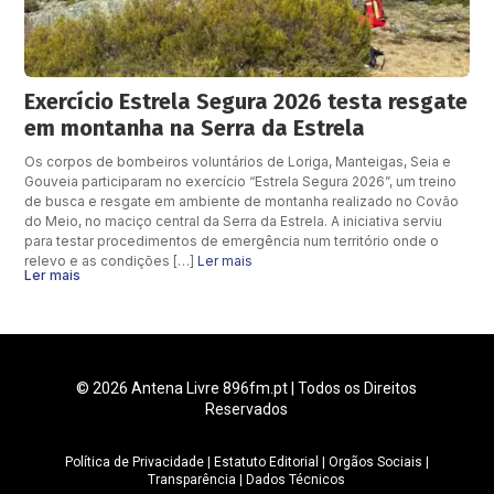
Exercício Estrela Segura 2026 testa resgate
em montanha na Serra da Estrela
Os corpos de bombeiros voluntários de Loriga, Manteigas, Seia e
Gouveia participaram no exercício “Estrela Segura 2026”, um treino
de busca e resgate em ambiente de montanha realizado no Covão
do Meio, no maciço central da Serra da Estrela. A iniciativa serviu
para testar procedimentos de emergência num território onde o
relevo e as condições […]
Ler mais
Ler mais
© 2026 Antena Livre 896fm.pt | Todos os Direitos
Reservados
Política de Privacidade
|
Estatuto Editorial
|
Orgãos Sociais
|
Transparência
|
Dados Técnicos