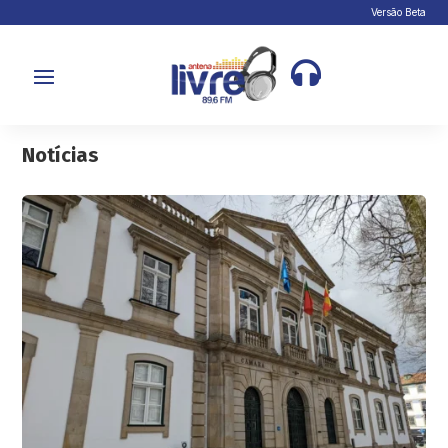
Versão Beta

Notícias