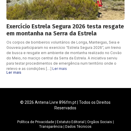
Exercício Estrela Segura 2026 testa resgate
em montanha na Serra da Estrela
Os corpos de bombeiros voluntários de Loriga, Manteigas, Seia e
Gouveia participaram no exercício “Estrela Segura 2026”, um treino
de busca e resgate em ambiente de montanha realizado no Covão
do Meio, no maciço central da Serra da Estrela. A iniciativa serviu
para testar procedimentos de emergência num território onde o
relevo e as condições […]
Ler mais
Ler mais
© 2026 Antena Livre 896fm.pt | Todos os Direitos
Reservados
Política de Privacidade
|
Estatuto Editorial
|
Orgãos Sociais
|
Transparência
|
Dados Técnicos