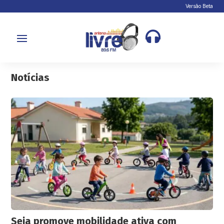
Versão Beta

Notícias
Seia promove mobilidade ativa com