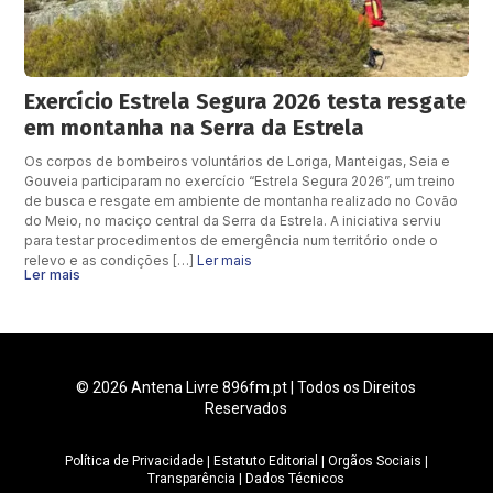
Exercício Estrela Segura 2026 testa resgate
em montanha na Serra da Estrela
Os corpos de bombeiros voluntários de Loriga, Manteigas, Seia e
Gouveia participaram no exercício “Estrela Segura 2026”, um treino
de busca e resgate em ambiente de montanha realizado no Covão
do Meio, no maciço central da Serra da Estrela. A iniciativa serviu
para testar procedimentos de emergência num território onde o
relevo e as condições […]
Ler mais
Ler mais
© 2026 Antena Livre 896fm.pt | Todos os Direitos
Reservados
Política de Privacidade
|
Estatuto Editorial
|
Orgãos Sociais
|
Transparência
|
Dados Técnicos