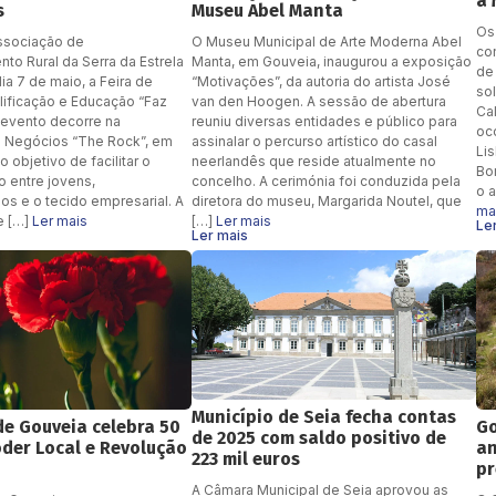
a 
s
Museu Abel Manta
Os
ssociação de
O Museu Municipal de Arte Moderna Abel
co
to Rural da Serra da Estrela
Manta, em Gouveia, inaugurou a exposição
de
ia 7 de maio, a Feira de
“Motivações”, da autoria do artista José
sol
ificação e Educação “Faz
van den Hoogen. A sessão de abertura
Ca
 evento decorre na
reuniu diversas entidades e público para
oc
e Negócios “The Rock”, em
assinalar o percurso artístico do casal
Li
 objetivo de facilitar o
neerlandês que reside atualmente no
Bo
o entre jovens,
concelho. A cerimónia foi conduzida pela
o 
 e o tecido empresarial. A
diretora do museu, Margarida Noutel, que
ma
ge […]
Ler mais
[…]
Ler mais
Le
Ler mais
Município de Seia fecha contas
de Gouveia celebra 50
Go
de 2025 com saldo positivo de
der Local e Revolução
an
223 mil euros
s
pr
A Câmara Municipal de Seia aprovou as