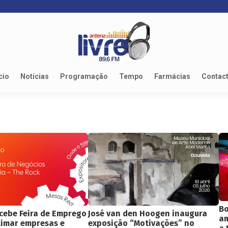
cio
Notícias
Programação
Tempo
Farmácias
Contac
Bo
cebe Feira de Emprego
José van den Hoogen inaugura
am
ximar empresas e
exposição “Motivações” no