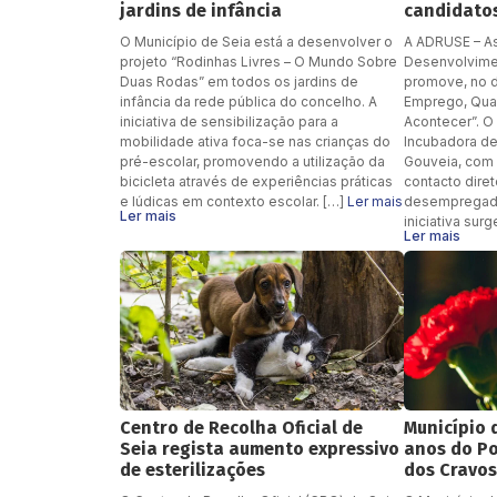
jardins de infância
candidato
O Município de Seia está a desenvolver o
A ADRUSE – A
projeto “Rodinhas Livres – O Mundo Sobre
Desenvolvimen
Duas Rodas” em todos os jardins de
promove, no d
infância da rede pública do concelho. A
Emprego, Qual
iniciativa de sensibilização para a
Acontecer”. O
mobilidade ativa foca-se nas crianças do
Incubadora d
pré-escolar, promovendo a utilização da
Gouveia, com o
bicicleta através de experiências práticas
contacto diret
e lúdicas em contexto escolar. […]
Ler mais
desempregados
Ler mais
iniciativa sur
Ler mais
Centro de Recolha Oficial de
Município 
Seia regista aumento expressivo
anos do Po
de esterilizações
dos Cravo