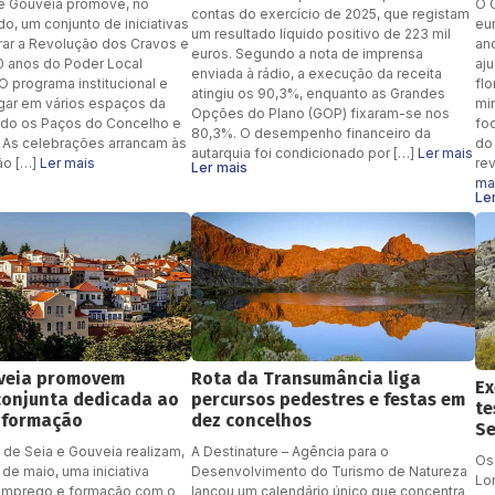
de Gouveia promove, no
O 
contas do exercício de 2025, que registam
o, um conjunto de iniciativas
eu
um resultado líquido positivo de 223 mil
ar a Revolução dos Cravos e
an
euros. Segundo a nota de imprensa
50 anos do Poder Local
aju
enviada à rádio, a execução da receita
O programa institucional e
fl
atingiu os 90,3%, enquanto as Grandes
lugar em vários espaços da
min
Opções do Plano (GOP) fixaram-se nos
indo os Paços do Concelho e
fo
80,3%. O desempenho financeiro da
. As celebrações arrancam às
do 
autarquia foi condicionado por […]
Ler mais
ão […]
Ler mais
re
Ler mais
ma
Le
uveia promovem
Rota da Transumância liga
Ex
 conjunta dedicada ao
percursos pedestres e festas em
te
 formação
dez concelhos
Se
 de Seia e Gouveia realizam,
A Destinature – Agência para o
Os
 de maio, uma iniciativa
Desenvolvimento do Turismo de Natureza
Lo
emprego e formação com o
lançou um calendário único que concentra