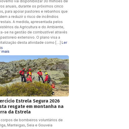
Governo vai disponibilizar 30 milhões de
ros anuais, durante os próximos cinco
os, para apoiar pastores e rebanhos que
dem a reduzir o risco de incêndios
orestais. A medida, apresentada pelos
istérios da Agricultura e do Ambiente,
ca-se na gestão de combustível através
pastoreio extensivo. O plano visa a
vitalização desta atividade como […]
Ler
is
r mais
ercício Estrela Segura 2026
sta resgate em montanha na
rra da Estrela
 corpos de bombeiros voluntários de
riga, Manteigas, Seia e Gouveia