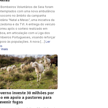
Meias”
 Bombeiros Voluntários de Seia foram
ntemplados com uma nova ambulância
 socorro no âmbito da campanha
idária “Natal a Meias”, uma iniciativa da
lzedonia e da TVI. A entrega do veículo
orreu após o sorteio realizado em
sboa, em articulação com a Liga dos
mbeiros Portugueses, visando reforçar
apoio às populações. A nova […]
Ler
is
r mais
verno investe 30 milhões por
o em apoio a pastores para
evenir fogos