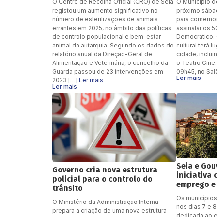
O Centro de Recolha Oficial (CRO) de Seia
O Município 
registou um aumento significativo no
próximo sábad
número de esterilizações de animais
para comemor
errantes em 2025, no âmbito das políticas
assinalar os 
de controlo populacional e bem-estar
Democrático. 
animal da autarquia. Segundo os dados do
cultural terá 
relatório anual da Direção-Geral de
cidade, inclu
Alimentação e Veterinária, o concelho da
o Teatro Cine
Guarda passou de 23 intervenções em
09h45, no Sal
Ler mais
2023 […]
Ler mais
Ler mais
Seia e Go
Governo cria nova estrutura
iniciativa
policial para o controlo do
emprego e
trânsito
Os municípios
O Ministério da Administração Interna
nos dias 7 e 8
prepara a criação de uma nova estrutura
dedicada ao 