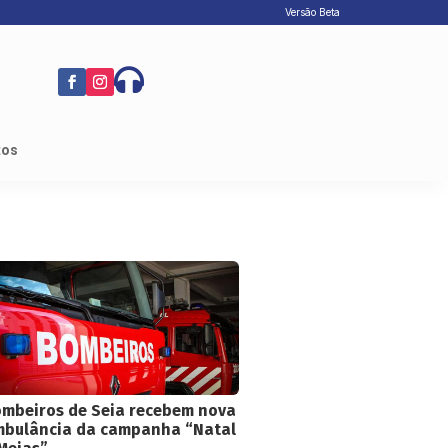
Versão Beta

tos
mbeiros de Seia recebem nova
bulância da campanha “Natal