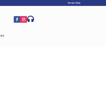
Versão Beta

tos