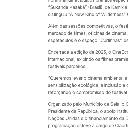
Foram ainda atribuídos prémios especi
“Sukande Kasáká” (Brasil), de Kamikia
distinguiu “A New Kind of Wilderness”
Além das sessões competitivas, o fest
mercado de filmes, oficinas de cinema,
espetáculos e o espaço “Curtinhas”, ded
Encerrada a edição de 2025, o CineEco
internacional, exibindo os filmes prem
festivais parceiros.
“Queremos levar o cinema ambiental a d
sensibilização ecológica, a inclusão e 
reforçando o compromisso do festival
Organizado pelo Município de Seia, o 
Presidente da República, o apoio inst
Nações Unidas e o financiamento da D
programação esteve a cargo de Cláudia