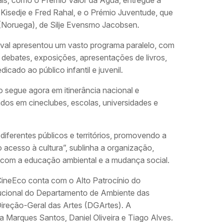
ais, como o Prémio Valor da Água, entregue a
 Kisedje e Fred Rahal, e o Prémio Juventude, que
 (Noruega), de Silje Evensmo Jacobsen.
ival apresentou um vasto programa paralelo, com
 debates, exposições, apresentações de livros,
icado ao público infantil e juvenil.
 segue agora em itinerância nacional e
iados em cineclubes, escolas, universidades e
iferentes públicos e territórios, promovendo a
o acesso à cultura”, sublinha a organização,
 com a educação ambiental e a mudança social.
CineEco conta com o Alto Patrocínio do
itucional do Departamento de Ambiente das
ireção-Geral das Artes (DGArtes). A
 Marques Santos, Daniel Oliveira e Tiago Alves.