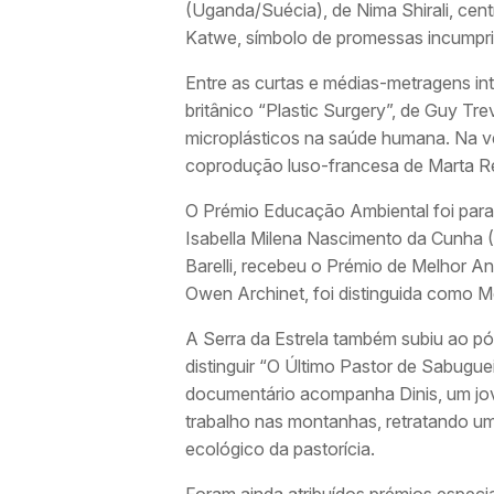
(Uganda/Suécia), de Nima Shirali, ce
Katwe, símbolo de promessas incumpri
Entre as curtas e médias-metragens inte
britânico “Plastic Surgery”, de Guy Tre
microplásticos na saúde humana. Na v
coprodução luso-francesa de Marta R
O Prémio Educação Ambiental foi para “
Isabella Milena Nascimento da Cunha (
Barelli, recebeu o Prémio de Melhor A
Owen Archinet, foi distinguida como M
A Serra da Estrela também subiu ao p
distinguir “O Último Pastor de Sabugu
documentário acompanha Dinis, um jov
trabalho nas montanhas, retratando um
ecológico da pastorícia.