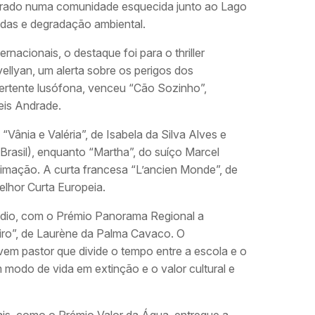
ntrado numa comunidade esquecida junto ao Lago
das e degradação ambiental.
rnacionais, o destaque foi para o thriller
vellyan, um alerta sobre os perigos dos
ertente lusófona, venceu “Cão Sozinho”,
eis Andrade.
Vânia e Valéria”, de Isabela da Silva Alves e
Brasil), enquanto “Martha”, do suíço Marcel
nimação. A curta francesa “L’ancien Monde”, de
elhor Curta Europeia.
ódio, com o Prémio Panorama Regional a
eiro”, de Laurène da Palma Cavaco. O
em pastor que divide o tempo entre a escola e o
 modo de vida em extinção e o valor cultural e