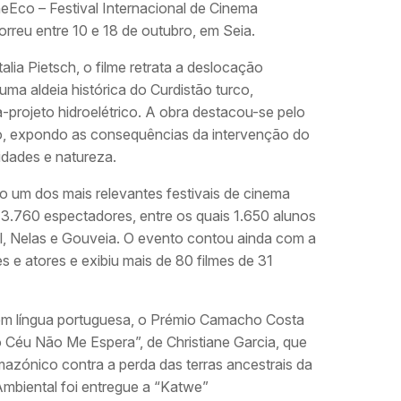
eEco – Festival Internacional de Cinema
orreu entre 10 e 18 de outubro, em Seia.
lia Pietsch, o filme retrata a deslocação
ma aldeia histórica do Curdistão turco,
rojeto hidroelétrico. A obra destacou-se pelo
o, expondo as consequências da intervenção do
idades e natureza.
 um dos mais relevantes festivais de cinema
 3.760 espectadores, entre os quais 1.650 alunos
al, Nelas e Gouveia. O evento contou ainda com a
s e atores e exibiu mais de 80 filmes de 31
m língua portuguesa, o Prémio Camacho Costa
 o Céu Não Me Espera”, de Christiane Garcia, que
amazónico contra a perda das terras ancestrais da
Ambiental foi entregue a “Katwe”