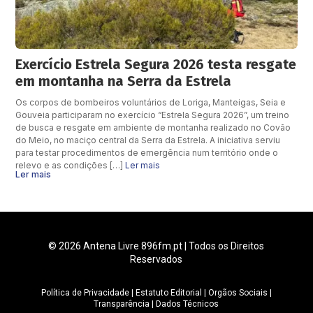
Exercício Estrela Segura 2026 testa resgate
em montanha na Serra da Estrela
Os corpos de bombeiros voluntários de Loriga, Manteigas, Seia e
Gouveia participaram no exercício “Estrela Segura 2026”, um treino
de busca e resgate em ambiente de montanha realizado no Covão
do Meio, no maciço central da Serra da Estrela. A iniciativa serviu
para testar procedimentos de emergência num território onde o
relevo e as condições […]
Ler mais
Ler mais
© 2026 Antena Livre 896fm.pt | Todos os Direitos
Reservados
Política de Privacidade
|
Estatuto Editorial
|
Orgãos Sociais
|
Transparência
|
Dados Técnicos